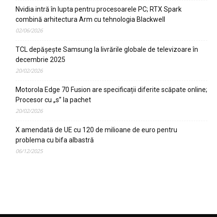
Nvidia intră în lupta pentru procesoarele PC; RTX Spark
combină arhitectura Arm cu tehnologia Blackwell
02/06/2026
TCL depășește Samsung la livrările globale de televizoare în
decembrie 2025
20/02/2026
Motorola Edge 70 Fusion are specificații diferite scăpate online;
Procesor cu „s” la pachet
20/02/2026
X amendată de UE cu 120 de milioane de euro pentru
problema cu bifa albastră
06/12/2025