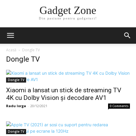
Gadget Zone
Din pasiune pentru gadgeturi!
Acasă
Dongle TV
Dongle TV
Dongle TV
Xiaomi a lansat un stick de streaming TV
4K cu Dolby Vision şi decodare AV1
Radu Iorga
-
20/12/2021
0 Comments
Dongle TV