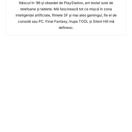
Născut în '86 şi obsedat de PlayStation, am testat sute de
telefoane şi tablete. Mă fascinează tot ce mişcă în zona
inteligenţei artificiale, filmele SF şi mai ales gamingul, fie el de
consolă sau PC. Final Fantasy, trupa TOOL şi Silent Hill mă
definesc.