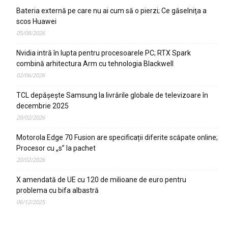
Bateria externă pe care nu ai cum să o pierzi; Ce găselniţa a
scos Huawei
05/08/2026
Nvidia intră în lupta pentru procesoarele PC; RTX Spark
combină arhitectura Arm cu tehnologia Blackwell
02/06/2026
TCL depășește Samsung la livrările globale de televizoare în
decembrie 2025
20/02/2026
Motorola Edge 70 Fusion are specificații diferite scăpate online;
Procesor cu „s” la pachet
20/02/2026
X amendată de UE cu 120 de milioane de euro pentru
problema cu bifa albastră
06/12/2025