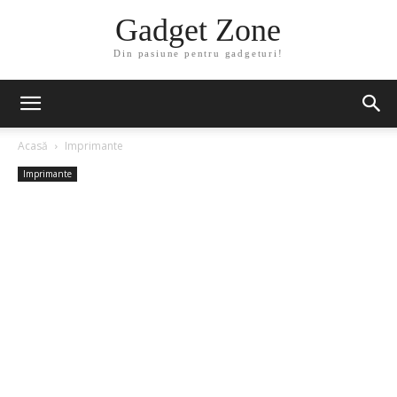
Gadget Zone
Din pasiune pentru gadgeturi!
Acasă
Imprimante
Imprimante