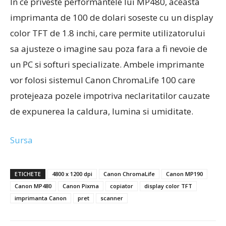
In ce priveste performantele lui MP480, aceasta
imprimanta de 100 de dolari soseste cu un display
color TFT de 1.8 inchi, care permite utilizatorului
sa ajusteze o imagine sau poza fara a fi nevoie de
un PC si softuri specializate. Ambele imprimante
vor folosi sistemul Canon ChromaLife 100 care
protejeaza pozele impotriva neclaritatilor cauzate
de expunerea la caldura, lumina si umiditate.
Sursa
ETICHETE
4800 x 1200 dpi
Canon ChromaLife
Canon MP190
Canon MP480
Canon Pixma
copiator
display color TFT
imprimanta Canon
pret
scanner