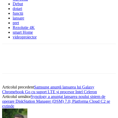
Debut
dotari
functii
lansare
pret
Rezolutie 4K
smart Home
videoproiector
Articolul precedent
Samsung anunță lansarea lui Galaxy
Chromebook Go cu suport LTE și procesor Intel Celeron
Articolul următor
Synology a anunțat lansarea noului sistem de
operare DiskStation Manager (DSM) 7.0; Platforma Cloud C2 se
extinde