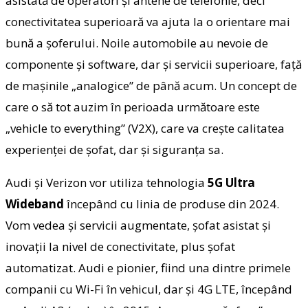
asistată de operatori şi antene de telefonie, deci
conectivitatea superioară va ajuta la o orientare mai
bună a şoferului. Noile automobile au nevoie de
componente şi software, dar şi servicii superioare, faţă
de maşinile „analogice” de până acum. Un concept de
care o să tot auzim în perioada următoare este
„vehicle to everything” (V2X), care va creşte calitatea
experienţei de şofat, dar şi siguranţa sa.
Audi şi Verizon vor utiliza tehnologia
5G Ultra
Wideband
începând cu linia de produse din 2024.
Vom vedea şi servicii augmentate, şofat asistat şi
inovaţii la nivel de conectivitate, plus şofat
automatizat. Audi e pionier, fiind una dintre primele
companii cu Wi-Fi în vehicul, dar şi 4G LTE, începând