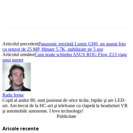
Articolul precedent
Panasonic prezintă Lumix GH6, un aparat foto
cu senzor de 25 MP, filmare 5.7K, stabilizare pe 5 axe
Articolul următor
Cum poate schimba ASUS ROG Flow Z13 viața
unui gamer
Radu Iorga
Copil al anilor 80, sunt pasionat de orice ticăie, bipăie şi are LED-
uri. Am trecut de la HC-uri şi telefoane cu clapetă la headseturi VR
şi automobile autonome. I love technology!
Publicitate
Aricole recente