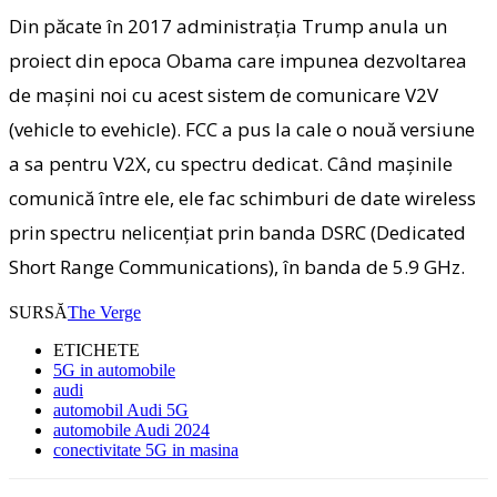
Din păcate în 2017 administraţia Trump anula un
proiect din epoca Obama care impunea dezvoltarea
de maşini noi cu acest sistem de comunicare V2V
(vehicle to evehicle). FCC a pus la cale o nouă versiune
a sa pentru V2X, cu spectru dedicat. Când maşinile
comunică între ele, ele fac schimburi de date wireless
prin spectru nelicenţiat prin banda DSRC (Dedicated
Short Range Communications), în banda de 5.9 GHz.
SURSĂ
The Verge
ETICHETE
5G in automobile
audi
automobil Audi 5G
automobile Audi 2024
conectivitate 5G in masina