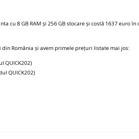
ta cu 8 GB RAM şi 256 GB stocare şi costă 1637 euro în c
i din România și avem primele prețuri listate mai jos:
dul QUICK202)
odul QUICK202)