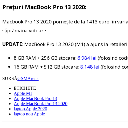
Prețuri MacBook Pro 13 2020:
Macbook Pro 13 2020 porneşte de la 1413 euro, în varian
săptămâna viitoare.
UPDATE
: MacBook Pro 13 2020 (M1) a ajuns la retaileri
8 GB RAM + 256 GB stocare:
6.984 lei
(folosind co
16 GB RAM + 512 GB stocare:
8.148 lei
(folosind c
SURSĂ
GSMArena
ETICHETE
Apple M1
Apple MacBook Pro 13
Apple MacBook Pro 13 2020
laptop Apple 2020
laptop nou Apple