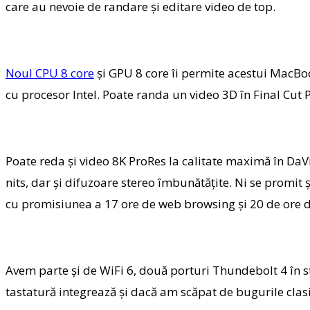
care au nevoie de randare şi editare video de top.
Noul CPU 8 core
şi GPU 8 core îi permite acestui MacBoo
cu procesor Intel. Poate randa un video 3D în Final Cut 
Poate reda şi video 8K ProRes la calitate maximă în DaV
nits, dar şi difuzoare stereo îmbunătăţite. Ni se promit
cu promisiunea a 17 ore de web browsing şi 20 de ore 
Avem parte şi de WiFi 6, două porturi Thundebolt 4 în s
tastatură integrează şi dacă am scăpat de bugurile clasic