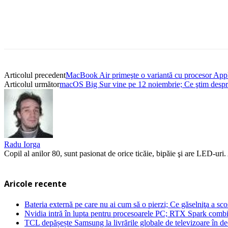
Articolul precedent
MacBook Air primeşte o variantă cu procesor App
Articolul următor
macOS Big Sur vine pe 12 noiembrie; Ce ştim despr
Radu Iorga
Copil al anilor 80, sunt pasionat de orice ticăie, bipăie şi are LED-ur
Aricole recente
Bateria externă pe care nu ai cum să o pierzi; Ce găselniţa a s
Nvidia intră în lupta pentru procesoarele PC; RTX Spark combi
TCL depășește Samsung la livrările globale de televizoare în 