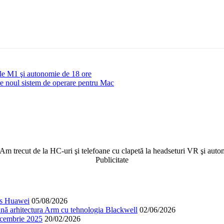
le M1 şi autonomie de 18 ore
e noul sistem de operare pentru Mac
i. Am trecut de la HC-uri şi telefoane cu clapetă la headseturi VR şi au
Publicitate
cos Huawei
05/08/2026
nă arhitectura Arm cu tehnologia Blackwell
02/06/2026
decembrie 2025
20/02/2026