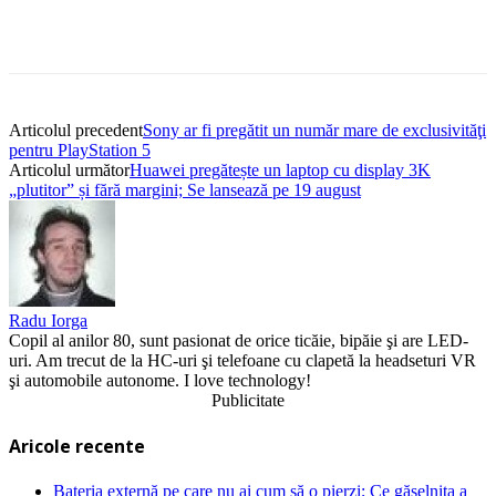
Articolul precedent
Sony ar fi pregătit un număr mare de exclusivităţi
pentru PlayStation 5
Articolul următor
Huawei pregătește un laptop cu display 3K
„plutitor” și fără margini; Se lansează pe 19 august
Radu Iorga
Copil al anilor 80, sunt pasionat de orice ticăie, bipăie şi are LED-
uri. Am trecut de la HC-uri şi telefoane cu clapetă la headseturi VR
şi automobile autonome. I love technology!
Publicitate
Aricole recente
Bateria externă pe care nu ai cum să o pierzi; Ce găselniţa a