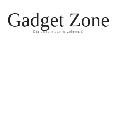
Gadget Zone
Din pasiune pentru gadgeturi!