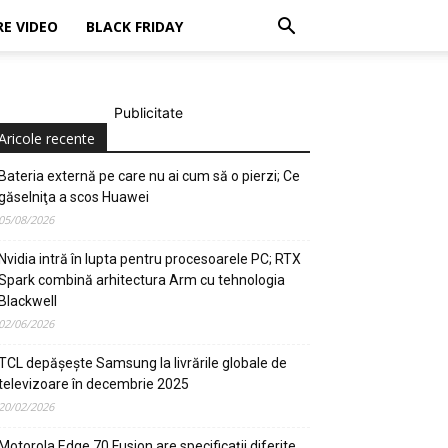
E VIDEO
BLACK FRIDAY
Publicitate
Aricole recente
Bateria externă pe care nu ai cum să o pierzi; Ce
găselniţa a scos Huawei
05/08/2026
Nvidia intră în lupta pentru procesoarele PC; RTX
Spark combină arhitectura Arm cu tehnologia
Blackwell
02/06/2026
TCL depășește Samsung la livrările globale de
televizoare în decembrie 2025
20/02/2026
Motorola Edge 70 Fusion are specificații diferite