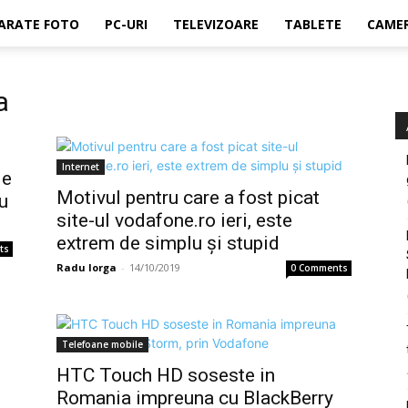
ARATE FOTO
PC-URI
TELEVIZOARE
TABLETE
CAMER
a
Internet
ie
Motivul pentru care a fost picat
ru
site-ul vodafone.ro ieri, este
extrem de simplu și stupid
ts
Radu Iorga
-
14/10/2019
0 Comments
Telefoane mobile
HTC Touch HD soseste in
Romania impreuna cu BlackBerry