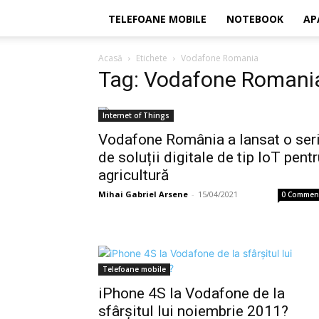
TELEFOANE MOBILE
NOTEBOOK
AP
Acasă
Etichete
Vodafone Romania
Tag: Vodafone Romani
Internet of Things
Vodafone România a lansat o ser
de soluții digitale de tip IoT pent
agricultură
Mihai Gabriel Arsene
-
15/04/2021
0 Commen
Telefoane mobile
iPhone 4S la Vodafone de la
sfârşitul lui noiembrie 2011?