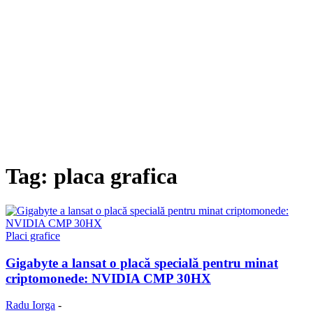
Tag: placa grafica
Placi grafice
Gigabyte a lansat o placă specială pentru minat
criptomonede: NVIDIA CMP 30HX
Radu Iorga
-