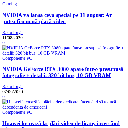
Gaming
NVIDIA va lansa ceva special pe 31 august; Ar
putea fi o nouă placă video
Radu Iorga
-
11/08/2020
0
Componente PC
NVIDIA GeForce RTX 3080 apare într-o presupusă
fotografie + detalii: 320 bit bus, 10 GB VRAM
Radu Iorga
-
07/06/2020
0
Componente PC
Huawei lucrează la plăci video dedicate, încercând