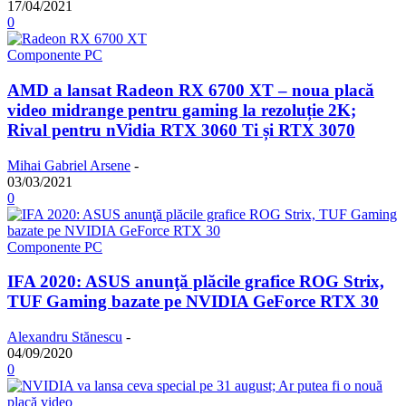
17/04/2021
0
Componente PC
AMD a lansat Radeon RX 6700 XT – noua placă
video midrange pentru gaming la rezoluție 2K;
Rival pentru nVidia RTX 3060 Ti și RTX 3070
Mihai Gabriel Arsene
-
03/03/2021
0
Componente PC
IFA 2020: ASUS anunţă plăcile grafice ROG Strix,
TUF Gaming bazate pe NVIDIA GeForce RTX 30
Alexandru Stănescu
-
04/09/2020
0