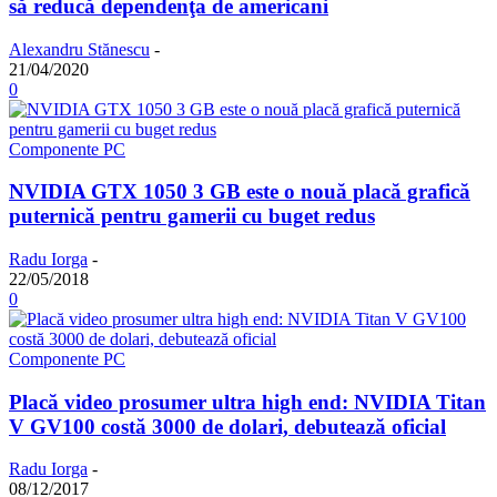
să reducă dependenţa de americani
Alexandru Stănescu
-
21/04/2020
0
Componente PC
NVIDIA GTX 1050 3 GB este o nouă placă grafică
puternică pentru gamerii cu buget redus
Radu Iorga
-
22/05/2018
0
Componente PC
Placă video prosumer ultra high end: NVIDIA Titan
V GV100 costă 3000 de dolari, debutează oficial
Radu Iorga
-
08/12/2017