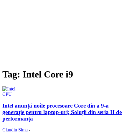
Tag: Intel Core i9
CPU
Intel anunță noile procesoare Core din a 9-a
generație pentru laptop-uri; Soluții din seria H de
performanță
Claudiu Sima
-