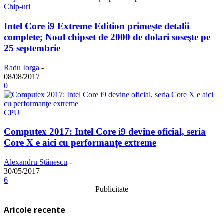
Chip-uri
Intel Core i9 Extreme Edition primeşte detalii
complete; Noul chipset de 2000 de dolari soseşte pe
25 septembrie
Radu Iorga
-
08/08/2017
0
CPU
Computex 2017: Intel Core i9 devine oficial, seria
Core X e aici cu performanţe extreme
Alexandru Stănescu
-
30/05/2017
6
Publicitate
Aricole recente