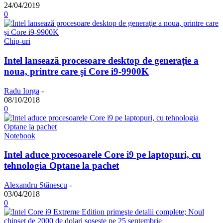
24/04/2019
0
Chip-uri
Intel lansează procesoare desktop de generaţie a
noua, printre care şi Core i9-9900K
Radu Iorga
-
08/10/2018
0
Notebook
Intel aduce procesoarele Core i9 pe laptopuri, cu
tehnologia Optane la pachet
Alexandru Stănescu
-
03/04/2018
0