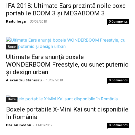
IFA 2018: Ultimate Ears prezintă noile boxe
portabile BOOM 3 şi MEGABOOM 3
Radu Iorga
-
30/08/2018
0 Comments
Boxe
Ultimate Ears anunţă boxele
WONDERBOOM Freestyle, cu sunet puternic
şi design urban
Alexandru Stănescu
-
13/02/2018
0 Comments
Boxe
Boxele portabile X-Mini Kai sunt disponibile
în România
Darian Geanu
-
11/01/2012
0 Comments