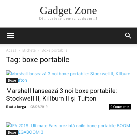
Gadget Zone
Din pasiune pentru gadgeturi!
Acasă
Etichete
Boxe portabile
Tag: boxe portabile
Boxe
Marshall lansează 3 noi boxe portabile:
Stockwell II, Killburn II şi Tufton
Radu Iorga
-
08/05/2019
0 Comments
Boxe