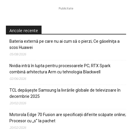
Publicitate
Aricole recente
Bateria externă pe care nu ai cum să o pierzi; Ce găselniţa a
scos Huawei
05/08/2026
Nvidia intră în lupta pentru procesoarele PC; RTX Spark
combină arhitectura Arm cu tehnologia Blackwell
02/06/2026
TCL depășește Samsung la livrările globale de televizoare în
decembrie 2025
20/02/2026
Motorola Edge 70 Fusion are specificații diferite scăpate online;
Procesor cu „s” la pachet
20/02/2026