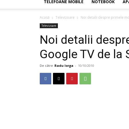
TELEFOANE MOBILE
NOTEBOOK
AP
Acasă
Televizoare
Noi detalii despre primele m
Televizoare
Noi detalii desp
Google TV de la
De către
Radu Iorga
-
10/10/2010