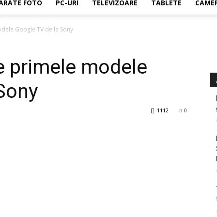
ARATE FOTO
PC-URI
TELEVIZOARE
TABLETE
CAMER
odele Google TV de la Sony
re primele modele
 Sony
1112
0