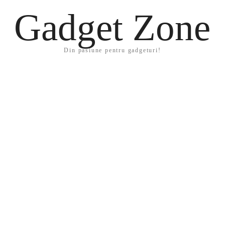
Gadget Zone
Din pasiune pentru gadgeturi!