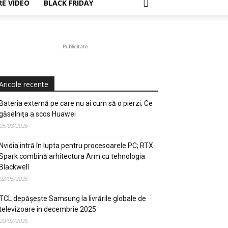
E VIDEO
BLACK FRIDAY
Publicitate
Aricole recente
Bateria externă pe care nu ai cum să o pierzi; Ce
găselniţa a scos Huawei
05/08/2026
Nvidia intră în lupta pentru procesoarele PC; RTX
Spark combină arhitectura Arm cu tehnologia
Blackwell
02/06/2026
TCL depășește Samsung la livrările globale de
televizoare în decembrie 2025
20/02/2026