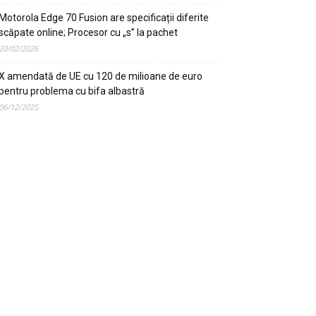
Motorola Edge 70 Fusion are specificații diferite
scăpate online; Procesor cu „s” la pachet
20/02/2026
X amendată de UE cu 120 de milioane de euro
pentru problema cu bifa albastră
06/12/2025