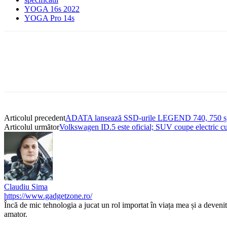
YOGA 16s 2022
YOGA Pro 14s
Articolul precedent
ADATA lansează SSD-urile LEGEND 740, 750 și 84
Articolul următor
Volkswagen ID.5 este oficial; SUV coupe electric c
Claudiu Sima
https://www.gadgetzone.ro/
Încă de mic tehnologia a jucat un rol importat în viața mea și a deveni
amator.