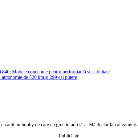
0; Modele concepute pentru performanță și stabilitate
u autonomie de 520 km și 299 cai putere
t cu anii un hobby de care cu greu te poți lăsa. Mă declar fan al gaming-
Publicitate