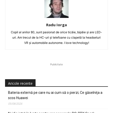
Radu Iorga
Copil al anilor 80, sunt pasionat de orice ticăie, bipăie şi are LED-
uri. Am trecut de la HC-uri şi telefoane cu clapetă la headseturi
VR şi automobile autonome. I love technology!
Publicitate
Aricole recente
Bateria externă pe care nu ai cum să o pierzi; Ce găselniţa a
scos Huawei
05/08/2026