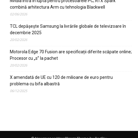
Nvidia intră în lupta pentru procesoarele PC; RTX Spark
combină arhitectura Arm cu tehnologia Blackwell
02/06/2026
TCL depășește Samsung la livrările globale de televizoare în
decembrie 2025
20/02/2026
Motorola Edge 70 Fusion are specificații diferite scăpate online;
Procesor cu „s” la pachet
20/02/2026
X amendată de UE cu 120 de milioane de euro pentru
problema cu bifa albastră
06/12/2025