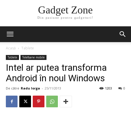
Gadget Zone
Din pasiune pentru gadgeturi!
Acasă
Tablete
Tablete
Telefoane mobile
Intel ar putea transforma
Android în noul Windows
De către
Radu Iorga
-
25/11/2013
1203
0