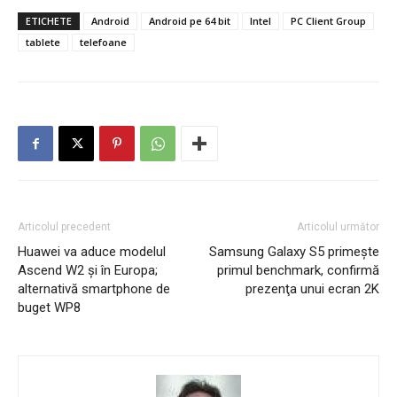
ETICHETE
Android
Android pe 64 bit
Intel
PC Client Group
tablete
telefoane
Articolul precedent
Articolul următor
Huawei va aduce modelul
Samsung Galaxy S5 primeşte
Ascend W2 și în Europa;
primul benchmark, confirmă
alternativă smartphone de
prezenţa unui ecran 2K
buget WP8