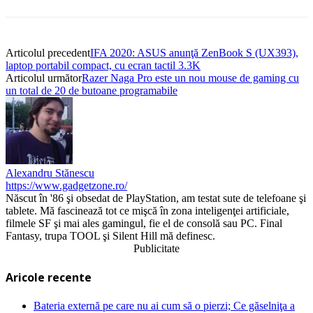
Articolul precedent
IFA 2020: ASUS anunţă ZenBook S (UX393),
laptop portabil compact, cu ecran tactil 3.3K
Articolul următor
Razer Naga Pro este un nou mouse de gaming cu
un total de 20 de butoane programabile
Alexandru Stănescu
https://www.gadgetzone.ro/
Născut în '86 şi obsedat de PlayStation, am testat sute de telefoane şi
tablete. Mă fascinează tot ce mişcă în zona inteligenţei artificiale,
filmele SF şi mai ales gamingul, fie el de consolă sau PC. Final
Fantasy, trupa TOOL şi Silent Hill mă definesc.
Publicitate
Aricole recente
Bateria externă pe care nu ai cum să o pierzi; Ce găselniţa a