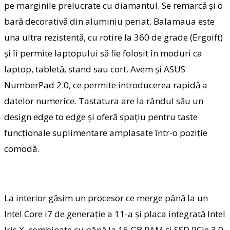
pe marginile prelucrate cu diamantul. Se remarcă şi o
bară decorativă din aluminiu periat. Balamaua este
una ultra rezistentă, cu rotire la 360 de grade (Ergoift)
şi îi permite laptopului să fie folosit în moduri ca
laptop, tabletă, stand sau cort. Avem şi ASUS
NumberPad 2.0, ce permite introducerea rapidă a
datelor numerice. Tastatura are la rândul său un
design edge to edge şi oferă spaţiu pentru taste
funcţionale suplimentare amplasate într-o poziţie
comodă.
La interior găsim un procesor ce merge până la un
Intel Core i7 de generaţie a 11-a şi placa integrată Intel
Iris X, combinate cu până la 16 GB RAM şi SSD PCIe 3.0