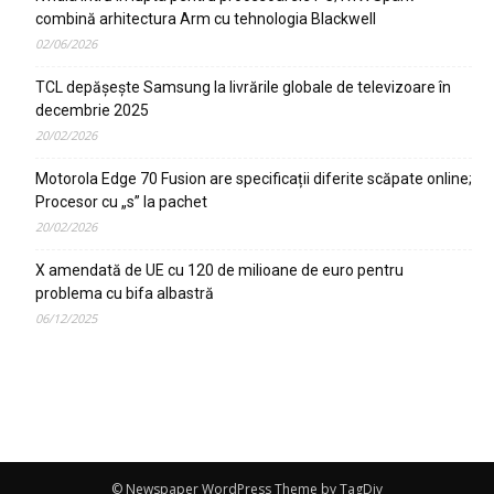
combină arhitectura Arm cu tehnologia Blackwell
02/06/2026
TCL depășește Samsung la livrările globale de televizoare în
decembrie 2025
20/02/2026
Motorola Edge 70 Fusion are specificații diferite scăpate online;
Procesor cu „s” la pachet
20/02/2026
X amendată de UE cu 120 de milioane de euro pentru
problema cu bifa albastră
06/12/2025
© Newspaper WordPress Theme by TagDiv