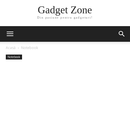
Gadget Zone
Din pasiune pentru gadgeturi!
Acasă
Notebook
Notebook