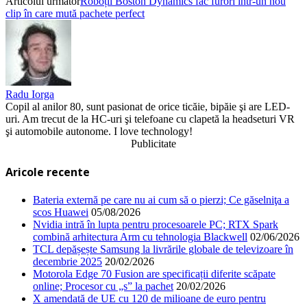
Articolul următor
Roboții Boston Dynamics fac furori într-un nou
clip în care mută pachete perfect
Radu Iorga
Copil al anilor 80, sunt pasionat de orice ticăie, bipăie şi are LED-
uri. Am trecut de la HC-uri şi telefoane cu clapetă la headseturi VR
şi automobile autonome. I love technology!
Publicitate
Aricole recente
Bateria externă pe care nu ai cum să o pierzi; Ce găselniţa a
scos Huawei
05/08/2026
Nvidia intră în lupta pentru procesoarele PC; RTX Spark
combină arhitectura Arm cu tehnologia Blackwell
02/06/2026
TCL depășește Samsung la livrările globale de televizoare în
decembrie 2025
20/02/2026
Motorola Edge 70 Fusion are specificații diferite scăpate
online; Procesor cu „s” la pachet
20/02/2026
X amendată de UE cu 120 de milioane de euro pentru