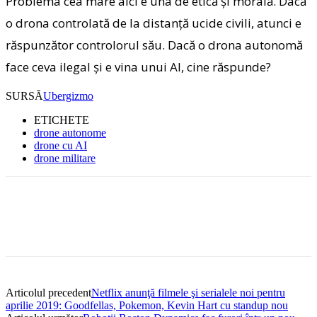
Problema cea mare aici e una de etică și morală. Dacă
o drona controlată de la distanță ucide civili, atunci e
răspunzător controlorul său. Dacă o drona autonomă
face ceva ilegal și e vina unui AI, cine răspunde?
SURSĂ
Ubergizmo
ETICHETE
drone autonome
drone cu AI
drone militare
Articolul precedent
Netflix anunţă filmele şi serialele noi pentru
aprilie 2019: Goodfellas, Pokemon, Kevin Hart cu standup nou