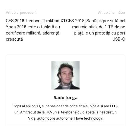
Articolul precedent
Articolul următor
CES 2018: Lenovo ThinkPad X1
CES 2018: SanDisk prezintă cel
Yoga 2018 este o tabletă cu
mai mic stick de 1 TB de pe
certificare militară, aderenţă
piață; e un prototip cu port
crescută
USB-C
Radu Iorga
Copil al anilor 80, sunt pasionat de orice ticăie, bipăie şi are LED-
uri. Am trecut de la HC-uri şi telefoane cu clapetă la headseturi
VR şi automobile autonome. I love technology!