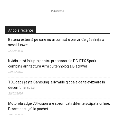
Publicitate
Aricole recente
Bateria externă pe care nu ai cum să o pierzi; Ce găselniţa a
scos Huawei
05/08/2026
Nvidia intră în lupta pentru procesoarele PC; RTX Spark
combină arhitectura Arm cu tehnologia Blackwell
02/06/2026
TCL depășește Samsung la livrările globale de televizoare în
decembrie 2025
20/02/2026
Motorola Edge 70 Fusion are specificații diferite scăpate online;
Procesor cu „s” la pachet
20/02/2026