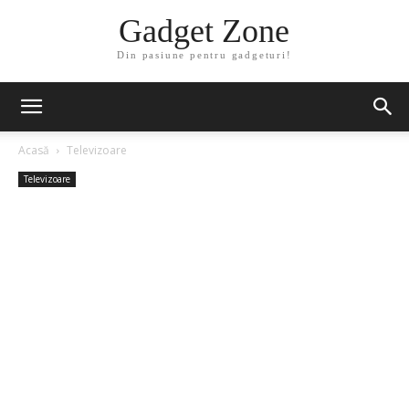
Gadget Zone
Din pasiune pentru gadgeturi!
Acasă
Televizoare
Televizoare