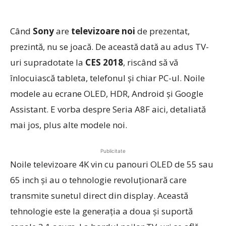
Când
Sony
are
televizoare noi
de prezentat,
prezintă, nu se joacă. De această dată au adus TV-
uri supradotate la
CES 2018
, riscând să vă
înlocuiască tableta, telefonul şi chiar PC-ul. Noile
modele au ecrane OLED, HDR, Android şi Google
Assistant. E vorba despre Seria A8F aici, detaliată
mai jos, plus alte modele noi.
Publicitate
Noile televizoare 4K vin cu panouri OLED de 55 sau
65 inch şi au o tehnologie revoluţionară care
transmite sunetul direct din display. Această
tehnologie este la generaţia a doua şi suportă