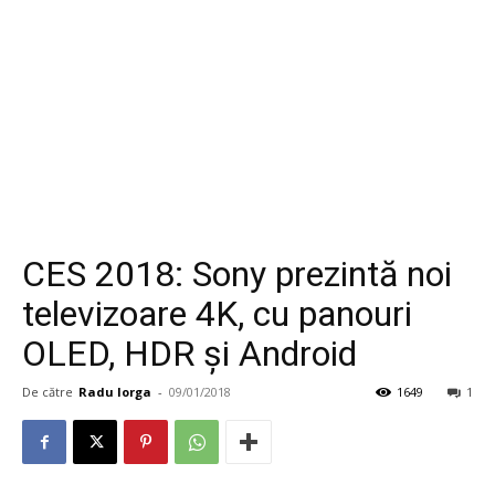
CES 2018: Sony prezintă noi
televizoare 4K, cu panouri
OLED, HDR şi Android
De către
Radu Iorga
-
09/01/2018
1649
1