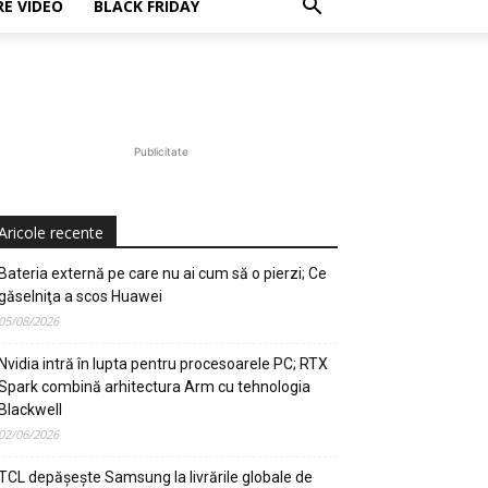
E VIDEO
BLACK FRIDAY
Publicitate
Aricole recente
Bateria externă pe care nu ai cum să o pierzi; Ce
găselniţa a scos Huawei
05/08/2026
Nvidia intră în lupta pentru procesoarele PC; RTX
Spark combină arhitectura Arm cu tehnologia
Blackwell
02/06/2026
TCL depășește Samsung la livrările globale de