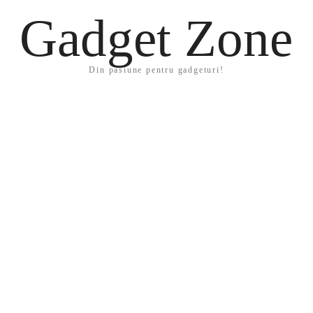
Gadget Zone
Din pasiune pentru gadgeturi!