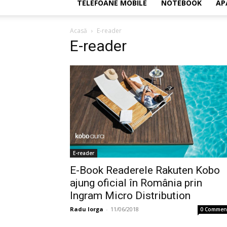
TELEFOANE MOBILE
NOTEBOOK
AP
Acasă
E-reader
E-reader
E-reader
E-Book Readerele Rakuten Kobo
ajung oficial în România prin
Ingram Micro Distribution
Radu Iorga
-
11/06/2018
0 Commen