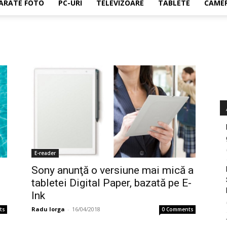
ARATE FOTO
PC-URI
TELEVIZOARE
TABLETE
CAMER
E-reader
Sony anunţă o versiune mai mică a
tabletei Digital Paper, bazată pe E-
Ink
Radu Iorga
-
16/04/2018
ts
0 Comments