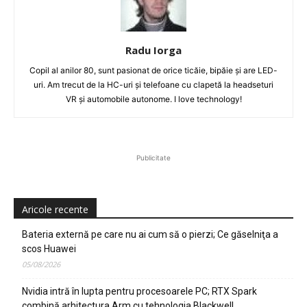
Radu Iorga
Copil al anilor 80, sunt pasionat de orice ticăie, bipăie şi are LED-
uri. Am trecut de la HC-uri şi telefoane cu clapetă la headseturi
VR şi automobile autonome. I love technology!
Publicitate
Aricole recente
Bateria externă pe care nu ai cum să o pierzi; Ce găselniţa a
scos Huawei
05/08/2026
Nvidia intră în lupta pentru procesoarele PC; RTX Spark
combină arhitectura Arm cu tehnologia Blackwell