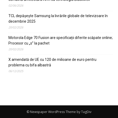
02/06/2026
TCL depășește Samsung la livrările globale de televizoare în
decembrie 2025
20/02/2026
Motorola Edge 70 Fusion are specificații diferite scăpate online;
Procesor cu „s” la pachet
20/02/2026
X amendată de UE cu 120 de milioane de euro pentru
problema cu bifa albastră
06/12/2025
© Newspaper WordPress Theme by TagDiv