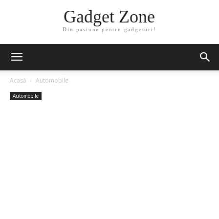
Gadget Zone
Din pasiune pentru gadgeturi!
Acasă
Automobile
Automobile