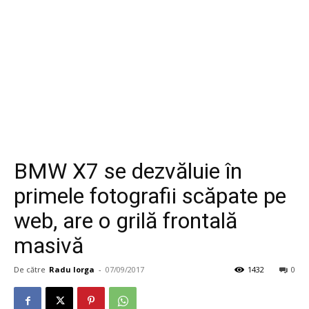
BMW X7 se dezvăluie în
primele fotografii scăpate pe
web, are o grilă frontală
masivă
De către
Radu Iorga
-
07/09/2017
1432
0