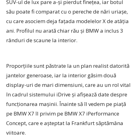
SUV-ul de lux pare a-şi pierdut fineţea, iar botul
său poate fi comparat cu o pereche de nări uriaşe,
cu care asociem deja faţada modelelor X de atâţia
ani. Profilul nu arată chiar rău şi BMW a inclus 3
rânduri de scaune la interior.
Proporţiile sunt păstrate la un plan realist datorită
jantelor generoase, iar la interior găsim două
display-uri de mari dimensiuni, care au un rol vital
în cadrul sistemului iDrive şi afişează date despre
funcţionarea maşinii. Înainte să îl vedem pe piaţă
pe BMW X7 îl privim pe BMW X7 iPerformance
Concept, care e aşteptat la Frankfurt săptămâna
viitoare.