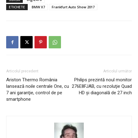
ETICHETE
BMW X7
Frankfurt Auto Show 2017
Articolul precedent
Articolul următor
Ariston Thermo România
Philips prezintă noul monitor
lansează noile centrale One, cu
276E8FJAB, cu rezoluţie Quad
7 ani garanţie, control de pe
HD şi diagonală de 27 inch
smartphone