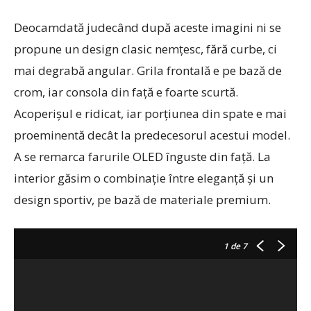
Deocamdată judecând după aceste imagini ni se
propune un design clasic nemţesc, fără curbe, ci
mai degrabă angular. Grila frontală e pe bază de
crom, iar consola din faţă e foarte scurtă.
Acoperişul e ridicat, iar porţiunea din spate e mai
proeminentă decât la predecesorul acestui model.
A se remarca farurile OLED înguste din faţă. La
interior găsim o combinaţie între eleganţă şi un
design sportiv, pe bază de materiale premium.
1
de 7