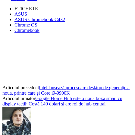
ETICHETE
ASUS
ASUS Chromebook C432
Chrome OS
Chromebook
Articolul precedent
Intel lansează procesoare desktop de generaţie a
noua, printre care şi Core i9-9900K
Articolul următor
Google Home Hub este o nouă boxă smart cu
display tactil; Costă 149 dolari și are rol de hub central