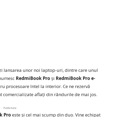
zi lansarea unor noi laptop-uri, dintre care unul
e numesc
RedmiBook
Pro
și
RedmiBook Pro e-
u procesoare Intel la interior. Ce ne rezervă
t comercializate aflați din rândurile de mai jos.
Publicitate
k Pro
este și cel mai scump din duo. Vine echipat