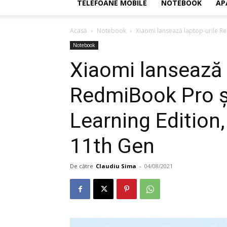
TELEFOANE MOBILE
NOTEBOOK
AP
Acasă
Notebook
Xiaomi lansează laptop-urile Re
Notebook
Xiaomi lansează 
RedmiBook Pro ș
Learning Edition,
11th Gen
De către
Claudiu Sima
-
04/08/2021