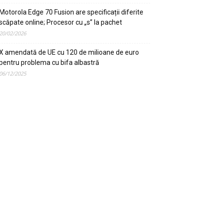
Motorola Edge 70 Fusion are specificații diferite
scăpate online; Procesor cu „s” la pachet
20/02/2026
X amendată de UE cu 120 de milioane de euro
pentru problema cu bifa albastră
06/12/2025