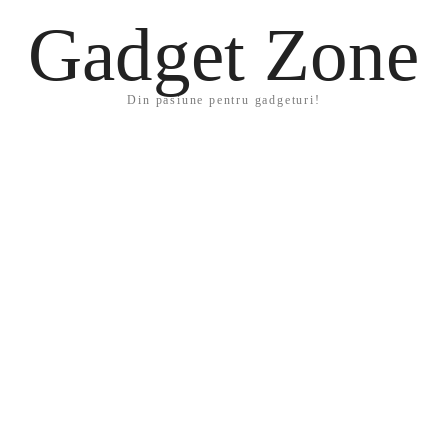
Gadget Zone
Din pasiune pentru gadgeturi!