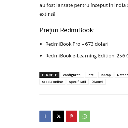
au fost lansate pentru început în India 
extinsă.
Prețuri RedmiBook:
RedmiBook Pro – 673 dolari
RedmiBook e-Learning Edition: 256 G
ETICHETE
configuratii
Intel
laptop
Noteb
scoala online
specificatii
Xiaomi