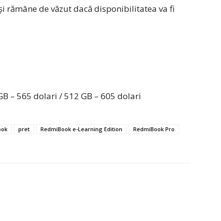
și rămâne de văzut dacă disponibilitatea va fi
B – 565 dolari / 512 GB – 605 dolari
ook
pret
RedmiBook e-Learning Edition
RedmiBook Pro