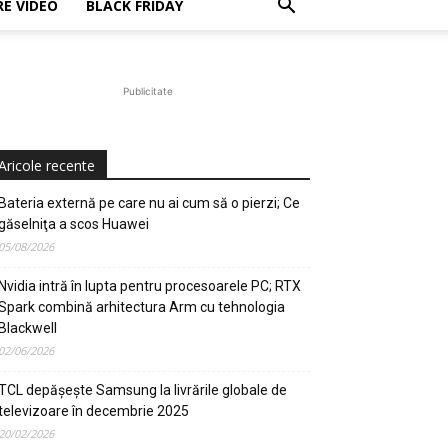
E VIDEO
BLACK FRIDAY
Publicitate
Aricole recente
Bateria externă pe care nu ai cum să o pierzi; Ce
găselniţa a scos Huawei
05/08/2026
Nvidia intră în lupta pentru procesoarele PC; RTX
Spark combină arhitectura Arm cu tehnologia
Blackwell
02/06/2026
TCL depășește Samsung la livrările globale de
televizoare în decembrie 2025
20/02/2026