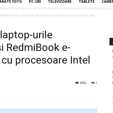
ARATE FOTO
PC-URI
TELEVIZOARE
TABLETE
CAMER
dmiBook Pro și RedmiBook e-Learning Edition, cu procesoare Intel...
laptop-urile
i RedmiBook e-
 cu procesoare Intel
2006
0