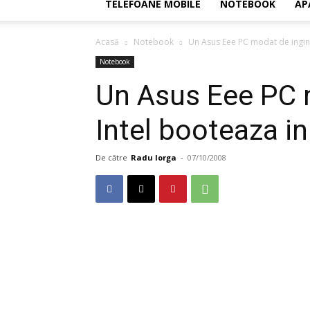
TELEFOANE MOBILE
NOTEBOOK
AP
Acasă
Notebook
Un Asus Eee PC modat de ingine
Notebook
Un Asus Eee PC m
Intel booteaza i
De către
Radu Iorga
-
07/10/2008