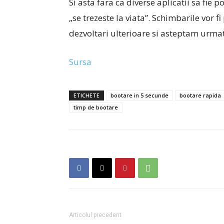
Si asta fara ca diverse aplicatii sa fi
„se trezeste la viata”. Schimbarile vor 
dezvoltari ulterioare si asteptam urma
Sursa
ETICHETE
bootare in 5 secunde
bootare rapida
timp de bootare
Articolul precedent