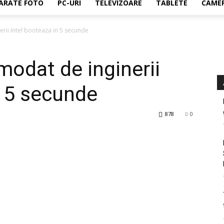
ARATE FOTO
PC-URI
TELEVIZOARE
TABLETE
CAMER
rii Intel booteaza in 5 secunde
odat de inginerii
n 5 secunde
878
0