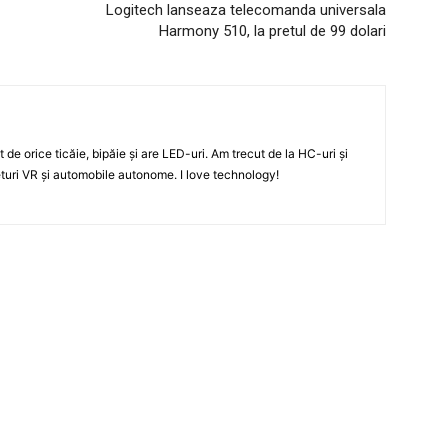
Logitech lanseaza telecomanda universala
Harmony 510, la pretul de 99 dolari
t de orice ticăie, bipăie şi are LED-uri. Am trecut de la HC-uri şi
turi VR şi automobile autonome. I love technology!