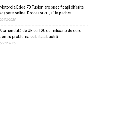
Motorola Edge 70 Fusion are specificații diferite
scăpate online; Procesor cu „s” la pachet
20/02/2026
X amendată de UE cu 120 de milioane de euro
pentru problema cu bifa albastră
06/12/2025