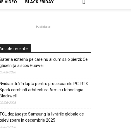
E VIDEO
BLACK FRIDAY
Publicitate
Aricole recente
Bateria externă pe care nu ai cum să o pierzi; Ce
găselniţa a scos Huawei
05/08/2026
Nvidia intră în lupta pentru procesoarele PC; RTX
Spark combină arhitectura Arm cu tehnologia
Blackwell
02/06/2026
TCL depășește Samsung la livrările globale de
televizoare în decembrie 2025
20/02/2026