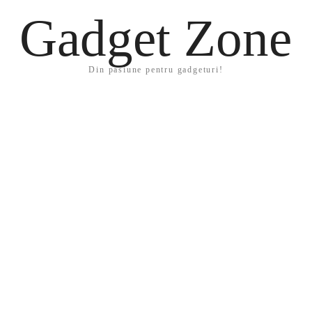
Gadget Zone
Din pasiune pentru gadgeturi!