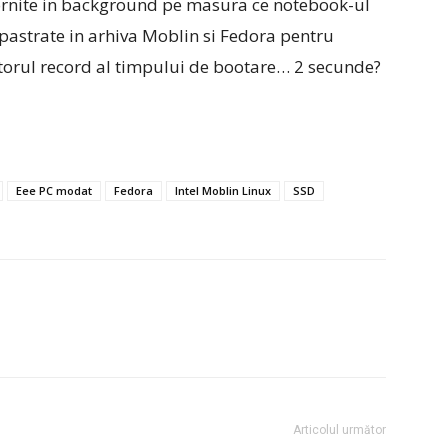
e pornite in background pe masura ce notebook-ul
fi pastrate in arhiva Moblin si Fedora pentru
torul record al timpului de bootare… 2 secunde?
Eee PC modat
Fedora
Intel Moblin Linux
SSD
Articolul următor