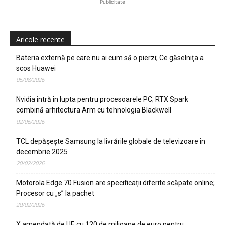
Publicitate
Aricole recente
Bateria externă pe care nu ai cum să o pierzi; Ce găselniţa a
scos Huawei
05/08/2026
Nvidia intră în lupta pentru procesoarele PC; RTX Spark
combină arhitectura Arm cu tehnologia Blackwell
02/06/2026
TCL depășește Samsung la livrările globale de televizoare în
decembrie 2025
20/02/2026
Motorola Edge 70 Fusion are specificații diferite scăpate online;
Procesor cu „s” la pachet
20/02/2026
X amendată de UE cu 120 de milioane de euro pentru