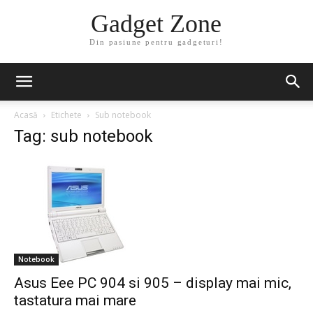
Gadget Zone
Din pasiune pentru gadgeturi!
Acasă
Etichete
Sub notebook
Tag: sub notebook
Notebook
Asus Eee PC 904 si 905 – display mai mic,
tastatura mai mare