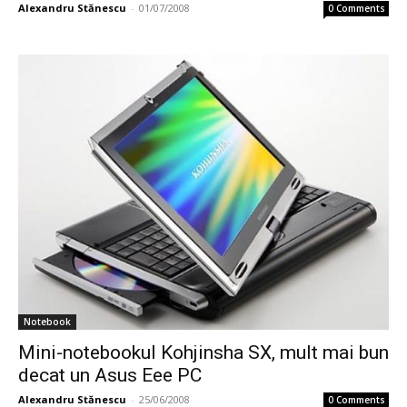
Alexandru Stănescu
-
01/07/2008
0 Comments
Notebook
Mini-notebookul Kohjinsha SX, mult mai bun
decat un Asus Eee PC
Alexandru Stănescu
-
25/06/2008
0 Comments