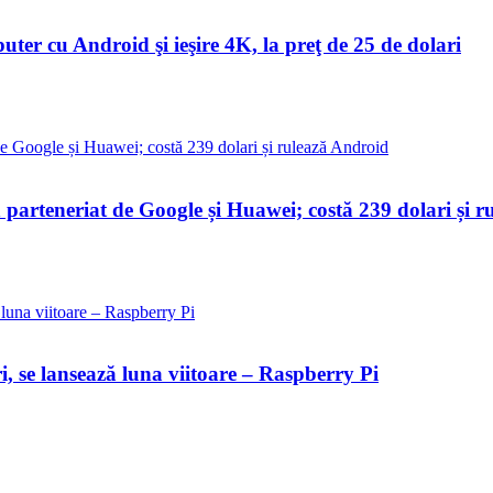
uter cu Android şi ieşire 4K, la preţ de 25 de dolari
 parteneriat de Google și Huawei; costă 239 dolari și 
i, se lansează luna viitoare – Raspberry Pi