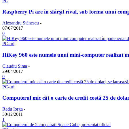
PC
Raspberry Pi are în sfârşit rival, sub forma unui comp
Alexandru Stănescu
-
07/07/2017
0
PC-uri
HiKey 960 este numele unui mini-computer realizat în
Claudiu Sima
-
29/04/2017
0
PC-uri
Computerul mic cât o carte de credit costă 25 de dolar
Radu Iorga
-
30/12/2011
1