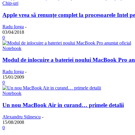
Chip-uri
Apple vrea să renunţe complet la procesoarele Intel pe
Radu Iorga
-
03/04/2018
0
Notebook
Modul de inlocuire a bateriei noului MacBook Pro anu
Radu Iorga
-
15/01/2009
0
Notebook
Un nou MacBook Air in curand… primele detalii
Alexandru Stănescu
-
15/08/2008
0