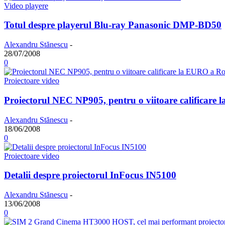
Video playere
Totul despre playerul Blu-ray Panasonic DMP-BD50
Alexandru Stănescu
-
28/07/2008
0
Proiectoare video
Proiectorul NEC NP905, pentru o viitoare calificare
Alexandru Stănescu
-
18/06/2008
0
Proiectoare video
Detalii despre proiectorul InFocus IN5100
Alexandru Stănescu
-
13/06/2008
0