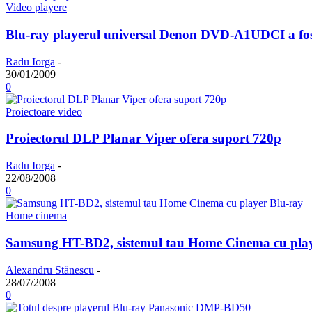
Video playere
Blu-ray playerul universal Denon DVD-A1UDCI a fo
Radu Iorga
-
30/01/2009
0
Proiectoare video
Proiectorul DLP Planar Viper ofera suport 720p
Radu Iorga
-
22/08/2008
0
Home cinema
Samsung HT-BD2, sistemul tau Home Cinema cu play
Alexandru Stănescu
-
28/07/2008
0