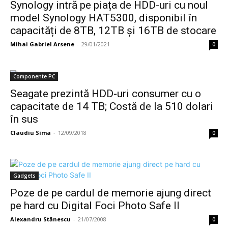
Synology intră pe piața de HDD-uri cu noul
model Synology HAT5300, disponibil în
capacități de 8TB, 12TB și 16TB de stocare
Mihai Gabriel Arsene
-
29/01/2021
0
Componente PC
Seagate prezintă HDD-uri consumer cu o
capacitate de 14 TB; Costă de la 510 dolari
în sus
Claudiu Sima
-
12/09/2018
0
Gadgets
Poze de pe cardul de memorie ajung direct
pe hard cu Digital Foci Photo Safe II
Alexandru Stănescu
-
21/07/2008
0