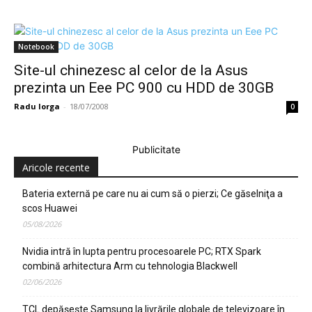
Notebook
Site-ul chinezesc al celor de la Asus
prezinta un Eee PC 900 cu HDD de 30GB
Radu Iorga
-
18/07/2008
0
Publicitate
Aricole recente
Bateria externă pe care nu ai cum să o pierzi; Ce găselniţa a
scos Huawei
05/08/2026
Nvidia intră în lupta pentru procesoarele PC; RTX Spark
combină arhitectura Arm cu tehnologia Blackwell
02/06/2026
TCL depășește Samsung la livrările globale de televizoare în