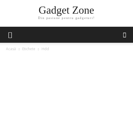
Gadget Zone
Din pasiune pentru gadgeturi!
Acasă
Etichete
Hdd