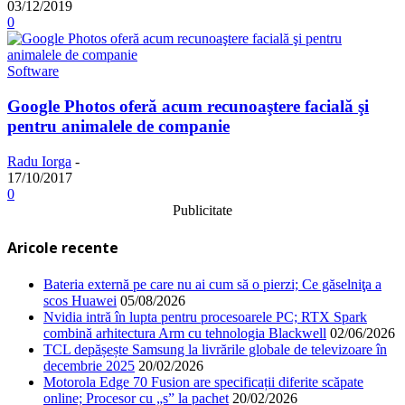
03/12/2019
0
Software
Google Photos oferă acum recunoaştere facială şi
pentru animalele de companie
Radu Iorga
-
17/10/2017
0
Publicitate
Aricole recente
Bateria externă pe care nu ai cum să o pierzi; Ce găselniţa a
scos Huawei
05/08/2026
Nvidia intră în lupta pentru procesoarele PC; RTX Spark
combină arhitectura Arm cu tehnologia Blackwell
02/06/2026
TCL depășește Samsung la livrările globale de televizoare în
decembrie 2025
20/02/2026
Motorola Edge 70 Fusion are specificații diferite scăpate
online; Procesor cu „s” la pachet
20/02/2026