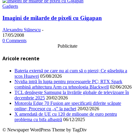
Gadgets
Imagini de milarde de pixeli cu Gigapan
Alexandru Stănescu
-
17/05/2008
0 Comments
Publicitate
Aricole recente
Bateria externă pe care nu ai cum să o pierzi; Ce găselniţa a
scos Huawei
05/08/2026
Nvidia intră în lupta pentru procesoarele PC; RTX Spark
combină arhitectura Arm cu tehnologia Blackwell
02/06/2026
TCL depășește Samsung la livrările globale de televizoare în
decembrie 2025
20/02/2026
Motorola Edge 70 Fusion are specificații diferite scăpate
online; Procesor cu „s” la pachet
20/02/2026
X amendată de UE cu 120 de milioane de euro pentru
problema cu bifa albastră
06/12/2025
© Newspaper WordPress Theme by TagDiv