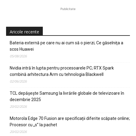
Publicitate
Aricole recente
Bateria externă pe care nu ai cum să o pierzi; Ce găselniţa a
scos Huawei
05/08/2026
Nvidia intră în lupta pentru procesoarele PC; RTX Spark
combină arhitectura Arm cu tehnologia Blackwell
02/06/2026
TCL depășește Samsung la livrările globale de televizoare în
decembrie 2025
20/02/2026
Motorola Edge 70 Fusion are specificații diferite scăpate online;
Procesor cu „s” la pachet
20/02/2026