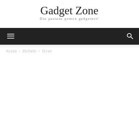
Gadget Zone
Din pasiune pentru gadgeturi!
Acasă
Etichete
Ecran