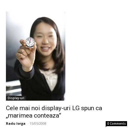
Display-uri
Cele mai noi display-uri LG spun ca
„marimea conteaza”
Radu Iorga
-
15/05/2008
0 Comments