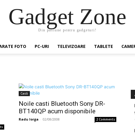
Gadget Zone
Din pasiune pentru gadgeturi!
ARATE FOTO
PC-URI
TELEVIZOARE
TABLETE
CAMER
Casti
Noile casti Bluetooth Sony DR-
BT140QP acum disponibile
Radu Iorga
-
02/08/2008
2 Comments
ts