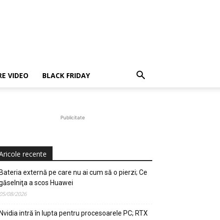
E VIDEO
BLACK FRIDAY
Publicitate
Aricole recente
Bateria externă pe care nu ai cum să o pierzi; Ce
găselniţa a scos Huawei
05/08/2026
Nvidia intră în lupta pentru procesoarele PC; RTX