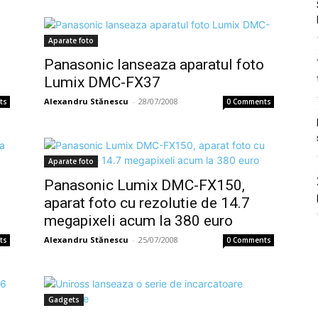
Aparate foto
Panasonic lanseaza aparatul foto
Lumix DMC-FX37
Alexandru Stănescu
-
28/07/2008
ts
0 Comments
Aparate foto
Panasonic Lumix DMC-FX150,
aparat foto cu rezolutie de 14.7
megapixeli acum la 380 euro
Alexandru Stănescu
-
25/07/2008
ts
0 Comments
Gadgets