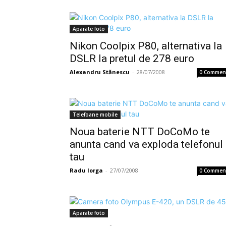
Aparate foto
Nikon Coolpix P80, alternativa la
DSLR la pretul de 278 euro
Alexandru Stănescu
-
28/07/2008
0 Commen
Telefoane mobile
Noua baterie NTT DoCoMo te
anunta cand va exploda telefonul
tau
Radu Iorga
-
27/07/2008
0 Commen
Aparate foto