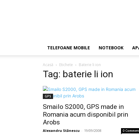
TELEFOANE MOBILE
NOTEBOOK
AP
Acasă
Etichete
Baterie li ion
Tag: baterie li ion
GPS
Smailo S2000, GPS made in
Romania acum disponibil prin
Arobs
Alexandru Stănescu
-
19/09/2008
0 Commen