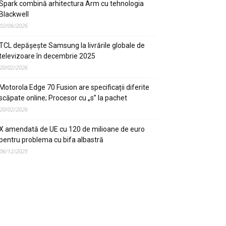
Spark combină arhitectura Arm cu tehnologia
Blackwell
02/06/2026
TCL depășește Samsung la livrările globale de
televizoare în decembrie 2025
20/02/2026
Motorola Edge 70 Fusion are specificații diferite
scăpate online; Procesor cu „s” la pachet
20/02/2026
X amendată de UE cu 120 de milioane de euro
pentru problema cu bifa albastră
06/12/2025