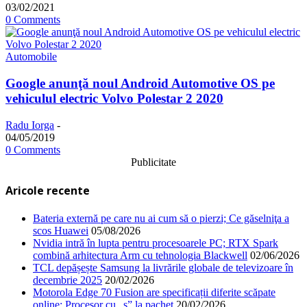
03/02/2021
0 Comments
Automobile
Google anunţă noul Android Automotive OS pe
vehiculul electric Volvo Polestar 2 2020
Radu Iorga
-
04/05/2019
0 Comments
Publicitate
Aricole recente
Bateria externă pe care nu ai cum să o pierzi; Ce găselniţa a
scos Huawei
05/08/2026
Nvidia intră în lupta pentru procesoarele PC; RTX Spark
combină arhitectura Arm cu tehnologia Blackwell
02/06/2026
TCL depășește Samsung la livrările globale de televizoare în
decembrie 2025
20/02/2026
Motorola Edge 70 Fusion are specificații diferite scăpate
online; Procesor cu „s” la pachet
20/02/2026