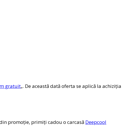
m gratuit
„. De această dată oferta se aplică la achiziția
e din promoție, primiți cadou o carcasă
Deepcool