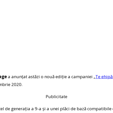
age
a anunțat astăzi o nouă ediție a campaniei „
Te ehipă
mbrie 2020.
Publicitate
tel de generația a 9-a și a unei plăci de bază compatibil