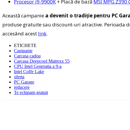
Procesor i9-9900K
+ Placă de bază
MSI MPG Z390 
Această campanie
a devenit o tradiție pentru PC Gar
produse gratuite sau discount-uri atractive. Perioada d
accesând acest
link
.
ETICHETE
Campanie
Carcasa cadou
Carcasa Deepcool Matrexx 55
CPU Intel Generatia a 9-a
Intel Coffe Lake
oferta
PC Garage
reducere
Te echipam gratuit