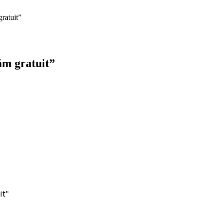
ratuit”
ăm gratuit”
it"