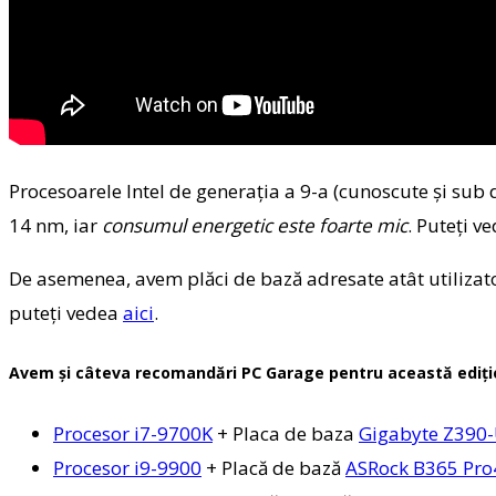
Procesoarele Intel de generația a 9-a (cunoscute și sub
14 nm, iar
consumul energetic este foarte mic
. Puteți v
De asemenea, avem plăci de bază adresate atât utilizato
puteți vedea
aici
.
Avem și câteva recomandări PC Garage pentru această ediți
Procesor i7-9700K
+ Placa de baza
Gigabyte Z390
Procesor i9-9900
+ Placă de bază
ASRock B365 Pro