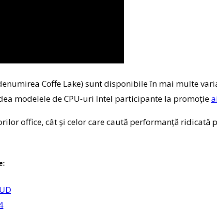
 denumirea Coffe Lake) sunt disponibile în mai multe vari
edea modelele de CPU-uri Intel participante la promoție
a
rilor office, cât și celor care caută performanță ridicat
e:
-UD
4