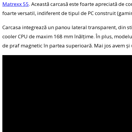
Matrexx 55
. Această carcasă este foarte apreciată de c
foarte versatil, indiferent de tipul de PC construit (gamin
Carcasa integrează un panou lateral transparent, din st
cooler CPU de maxim 168 mm înălțime. În plus, modelul ma
de praf magnetic în partea superioară. Mai jos avem și u