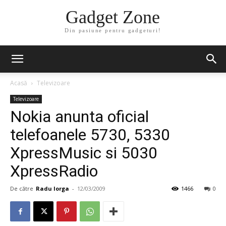
Gadget Zone
Din pasiune pentru gadgeturi!
Acasă
Televizoare
Televizoare
Nokia anunta oficial
telefoanele 5730, 5330
XpressMusic si 5030
XpressRadio
De către
Radu Iorga
-
12/03/2009
1466
0