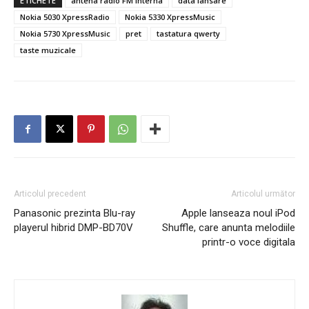
ETICHETE
antena radio FM interna
data lansare
Nokia 5030 XpressRadio
Nokia 5330 XpressMusic
Nokia 5730 XpressMusic
pret
tastatura qwerty
taste muzicale
Articolul precedent
Articolul următor
Panasonic prezinta Blu-ray
Apple lanseaza noul iPod
playerul hibrid DMP-BD70V
Shuffle, care anunta melodiile
printr-o voce digitala