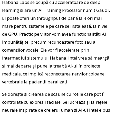
Habana Labs se ocupă cu acceleratoare de deep
learning şi are un AI Training Processor numit Gaudi.
El poate oferi un throughput de până la 4 ori mai
mare pentru sistemele pe care se instalează, la nivel
de GPU. Practic pe viitor vom avea funcţionalităţi AI
îmbunătăţite, precum recunoaştere foto sau a
comenzilor vocale. Ele vor fi accelerate prin
intermediul sistemului Habana. Intel vrea să meargă
şi mai departe şi pune la treabă AI-ul în proiecte
medicale, ce implică reconectarea nervilor coloanei
vertebrale la pacienţii paralizaţi.
Se doreşte şi crearea de scaune cu rotile care pot fi
controlate cu expresii faciale. Se lucrează şi la reţele
neurale inspirate de creierul uman şi AI-ul Intel e pus