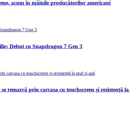
me, acum în mâinile producătorilor americani
rilie; Debut cu Snapdragon 7 Gen 3
 se remarcă prin carcasa cu touchscreen și rezistență la