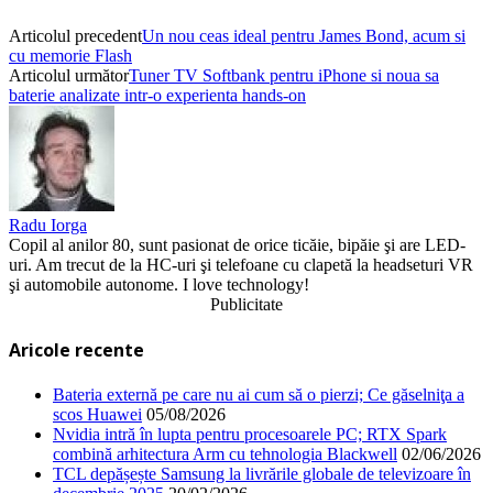
Articolul precedent
Un nou ceas ideal pentru James Bond, acum si
cu memorie Flash
Articolul următor
Tuner TV Softbank pentru iPhone si noua sa
baterie analizate intr-o experienta hands-on
Radu Iorga
Copil al anilor 80, sunt pasionat de orice ticăie, bipăie şi are LED-
uri. Am trecut de la HC-uri şi telefoane cu clapetă la headseturi VR
şi automobile autonome. I love technology!
Publicitate
Aricole recente
Bateria externă pe care nu ai cum să o pierzi; Ce găselniţa a
scos Huawei
05/08/2026
Nvidia intră în lupta pentru procesoarele PC; RTX Spark
combină arhitectura Arm cu tehnologia Blackwell
02/06/2026
TCL depășește Samsung la livrările globale de televizoare în