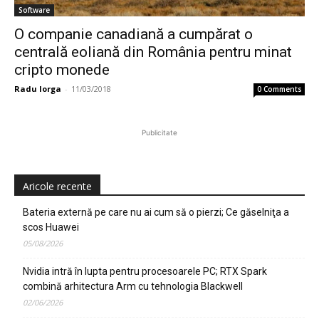
Software
O companie canadiană a cumpărat o
centrală eoliană din România pentru minat
cripto monede
Radu Iorga
-
11/03/2018
0 Comments
Publicitate
Aricole recente
Bateria externă pe care nu ai cum să o pierzi; Ce găselniţa a
scos Huawei
05/08/2026
Nvidia intră în lupta pentru procesoarele PC; RTX Spark
combină arhitectura Arm cu tehnologia Blackwell
02/06/2026