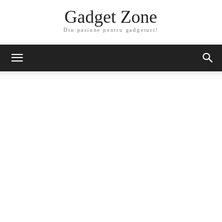
Gadget Zone
Din pasiune pentru gadgeturi!