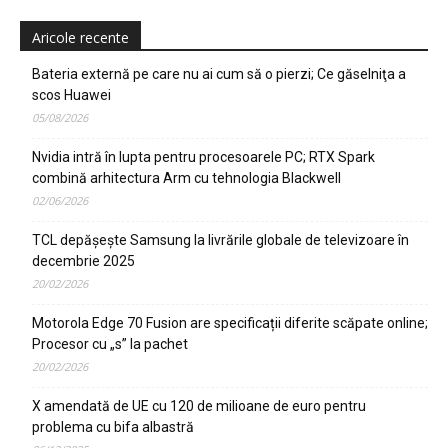
Aricole recente
Bateria externă pe care nu ai cum să o pierzi; Ce găselniţa a
scos Huawei
05/08/2026
Nvidia intră în lupta pentru procesoarele PC; RTX Spark
combină arhitectura Arm cu tehnologia Blackwell
02/06/2026
TCL depășește Samsung la livrările globale de televizoare în
decembrie 2025
20/02/2026
Motorola Edge 70 Fusion are specificații diferite scăpate online;
Procesor cu „s” la pachet
20/02/2026
X amendată de UE cu 120 de milioane de euro pentru
problema cu bifa albastră