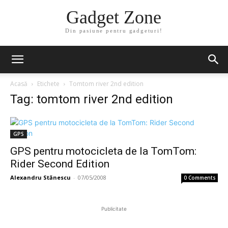
Gadget Zone
Din pasiune pentru gadgeturi!
Acasă
Etichete
Tomtom river 2nd edition
Tag: tomtom river 2nd edition
GPS
GPS pentru motocicleta de la TomTom:
Rider Second Edition
Alexandru Stănescu
-
07/05/2008
0 Comments
Publicitate