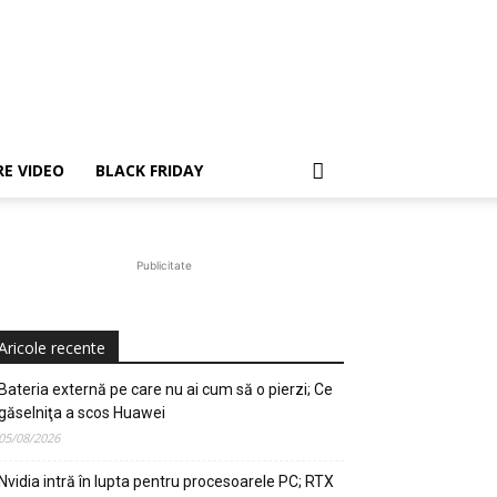
E VIDEO
BLACK FRIDAY
Publicitate
Aricole recente
Bateria externă pe care nu ai cum să o pierzi; Ce
găselniţa a scos Huawei
05/08/2026
Nvidia intră în lupta pentru procesoarele PC; RTX