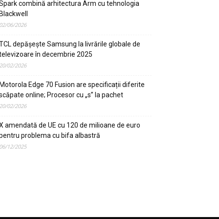
Spark combină arhitectura Arm cu tehnologia
Blackwell
02/06/2026
TCL depășește Samsung la livrările globale de
televizoare în decembrie 2025
20/02/2026
Motorola Edge 70 Fusion are specificații diferite
scăpate online; Procesor cu „s” la pachet
20/02/2026
X amendată de UE cu 120 de milioane de euro
pentru problema cu bifa albastră
06/12/2025