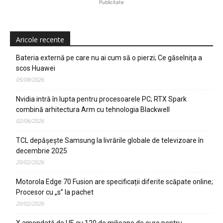
Publicitate
Aricole recente
Bateria externă pe care nu ai cum să o pierzi; Ce găselniţa a
scos Huawei
05/08/2026
Nvidia intră în lupta pentru procesoarele PC; RTX Spark
combină arhitectura Arm cu tehnologia Blackwell
02/06/2026
TCL depășește Samsung la livrările globale de televizoare în
decembrie 2025
20/02/2026
Motorola Edge 70 Fusion are specificații diferite scăpate online;
Procesor cu „s” la pachet
20/02/2026