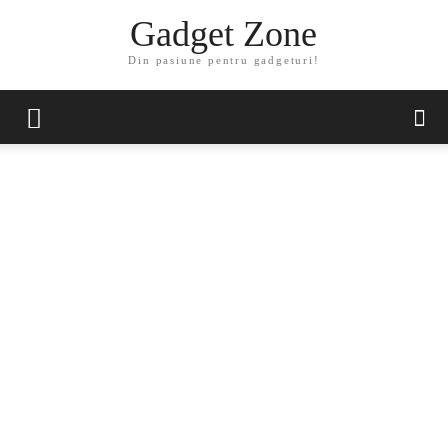
Gadget Zone
Din pasiune pentru gadgeturi!