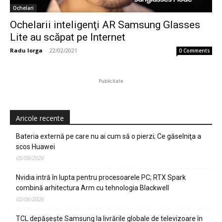
Ochelari
Ochelarii inteligenţi AR Samsung Glasses
Lite au scăpat pe Internet
Radu Iorga
-
22/02/2021
0 Comments
Publicitate
Aricole recente
Bateria externă pe care nu ai cum să o pierzi; Ce găselniţa a
scos Huawei
05/08/2026
Nvidia intră în lupta pentru procesoarele PC; RTX Spark
combină arhitectura Arm cu tehnologia Blackwell
02/06/2026
TCL depășește Samsung la livrările globale de televizoare în