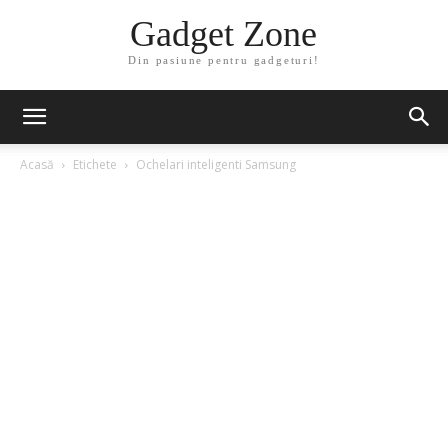
Gadget Zone
Din pasiune pentru gadgeturi!
Acasă
Etichete
Ochelari inteligenti Samsung