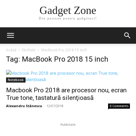
Gadget Zone
Din pasiune pentru gadgeturi!
Acasă
Etichete
MacBook Pro 2018 15 inch
Tag: MacBook Pro 2018 15 inch
Notebook
Macbook Pro 2018 are procesor nou, ecran
True tone, tastatură silenţioasă
Alexandru Stănescu
-
12/07/2018
0 Comments
Publicitate