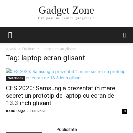
Gadget Zone
Din pasiune pentru gadgeturi!
Acasă
Etichete
Laptop ecran glisant
Tag: laptop ecran glisant
Notebook
CES 2020: Samsung a prezentat în mare
secret un prototip de laptop cu ecran de
13.3 inch glisant
Radu Iorga
-
11/01/2020
0
Publicitate