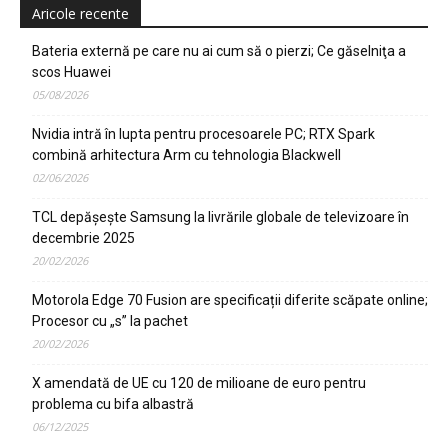
Aricole recente
Bateria externă pe care nu ai cum să o pierzi; Ce găselniţa a
scos Huawei
05/08/2026
Nvidia intră în lupta pentru procesoarele PC; RTX Spark
combină arhitectura Arm cu tehnologia Blackwell
02/06/2026
TCL depășește Samsung la livrările globale de televizoare în
decembrie 2025
20/02/2026
Motorola Edge 70 Fusion are specificații diferite scăpate online;
Procesor cu „s” la pachet
20/02/2026
X amendată de UE cu 120 de milioane de euro pentru
problema cu bifa albastră
06/12/2025