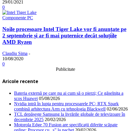
29/01/2021
0
Componente PC
Noile procesoare Intel Tiger Lake vor fi anunțate pe
2 septembrie și ar fi mai puternice decât soluțiile
AMD Ryzen
Claudiu Sima
-
10/08/2020
0
Publicitate
Aricole recente
Bateria externă pe care nu ai cum să o pierzi; Ce găselniţa a
scos Huawei
05/08/2026
Nvidia intră în lupta pentru procesoarele PC; RTX Spark
combină arhitectura Arm cu tehnologia Blackwell
02/06/2026
TCL depășește Samsung la livrările globale de televizoare în
decembrie 2025
20/02/2026
Motorola Edge 70 Fusion are specificații diferite scăpate
online; Procesor cu „s” la pachet
20/02/2026