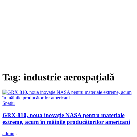
Tag: industrie aerospațială
Spatiu
GRX-810, noua inovație NASA pentru materiale
extreme, acum în mâinile producătorilor americani
admin
-