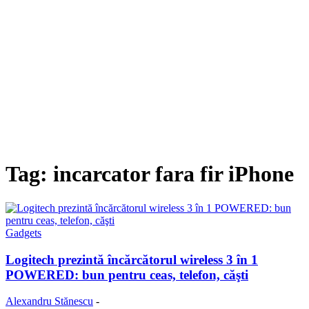
Tag: incarcator fara fir iPhone
Gadgets
Logitech prezintă încărcătorul wireless 3 în 1
POWERED: bun pentru ceas, telefon, căşti
Alexandru Stănescu
-