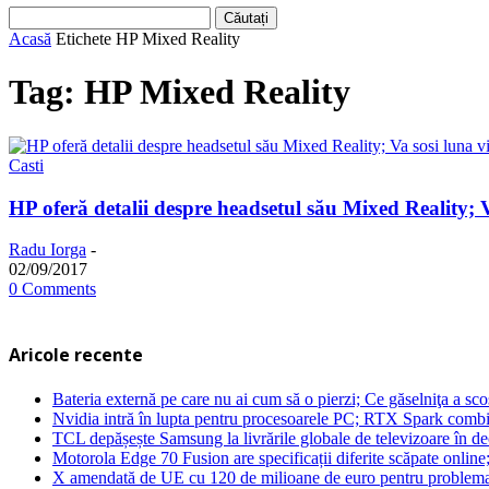
Acasă
Etichete
HP Mixed Reality
Tag: HP Mixed Reality
Casti
HP oferă detalii despre headsetul său Mixed Reality; V
Radu Iorga
-
02/09/2017
0 Comments
Aricole recente
Bateria externă pe care nu ai cum să o pierzi; Ce găselniţa a s
Nvidia intră în lupta pentru procesoarele PC; RTX Spark combi
TCL depășește Samsung la livrările globale de televizoare în 
Motorola Edge 70 Fusion are specificații diferite scăpate online
X amendată de UE cu 120 de milioane de euro pentru problema 