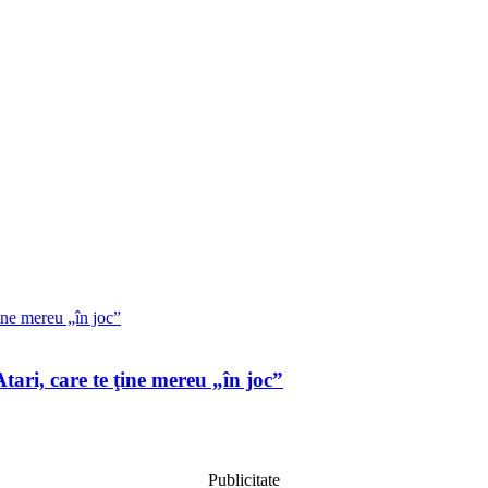
tari, care te ţine mereu „în joc”
Publicitate