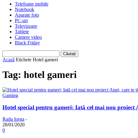
Telefoane mobile
Notebook
Aparate foto
PC-uri
Televizoare
Tablete
Camere video
Black Friday
Acasă
Etichete
Hotel gameri
Tag: hotel gameri
Gaming
Hotel special pentru gameri; Iată cel mai nou proiect A
Radu Iorga
-
28/01/2020
0