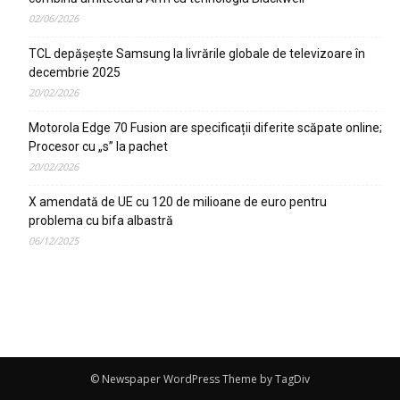
02/06/2026
TCL depășește Samsung la livrările globale de televizoare în
decembrie 2025
20/02/2026
Motorola Edge 70 Fusion are specificații diferite scăpate online;
Procesor cu „s” la pachet
20/02/2026
X amendată de UE cu 120 de milioane de euro pentru
problema cu bifa albastră
06/12/2025
© Newspaper WordPress Theme by TagDiv