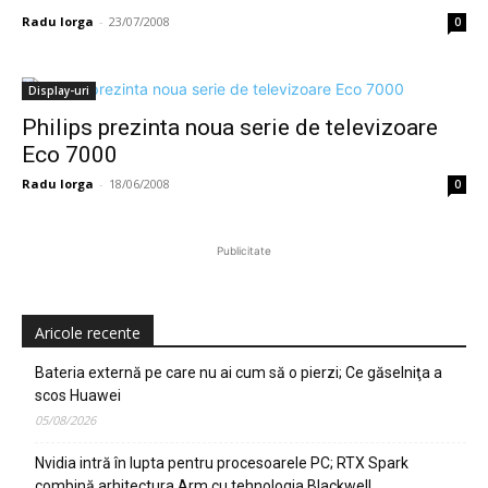
Radu Iorga
-
23/07/2008
0
Display-uri
Philips prezinta noua serie de televizoare
Eco 7000
Radu Iorga
-
18/06/2008
0
Publicitate
Aricole recente
Bateria externă pe care nu ai cum să o pierzi; Ce găselniţa a
scos Huawei
05/08/2026
Nvidia intră în lupta pentru procesoarele PC; RTX Spark
combină arhitectura Arm cu tehnologia Blackwell