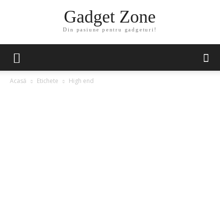
Gadget Zone
Din pasiune pentru gadgeturi!
Acasă
Etichete
High end